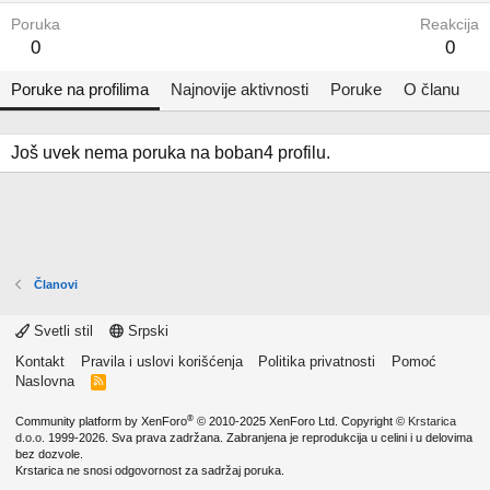
Poruka
Reakcija
0
0
Poruke na profilima
Najnovije aktivnosti
Poruke
O članu
Još uvek nema poruka na boban4 profilu.
Članovi
Svetli stil
Srpski
Kontakt
Pravila i uslovi korišćenja
Politika privatnosti
Pomoć
Naslovna
R
S
S
®
Community platform by XenForo
© 2010-2025 XenForo Ltd.
Copyright ©
Krstarica
d.o.o.
1999-2026. Sva prava zadržana. Zabranjena je reprodukcija u celini i u delovima
bez dozvole.
Krstarica ne snosi odgovornost za sadržaj poruka.