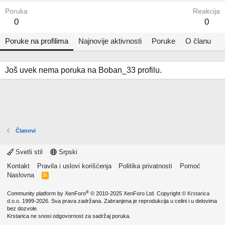
Poruka
Reakcija
0
0
Poruke na profilima
Najnovije aktivnosti
Poruke
O članu
Još uvek nema poruka na Boban_33 profilu.
Članovi
Svetli stil
Srpski
Kontakt
Pravila i uslovi korišćenja
Politika privatnosti
Pomoć
Naslovna
R
S
S
®
Community platform by XenForo
© 2010-2025 XenForo Ltd.
Copyright ©
Krstarica
d.o.o.
1999-2026. Sva prava zadržana. Zabranjena je reprodukcija u celini i u delovima
bez dozvole.
Krstarica ne snosi odgovornost za sadržaj poruka.