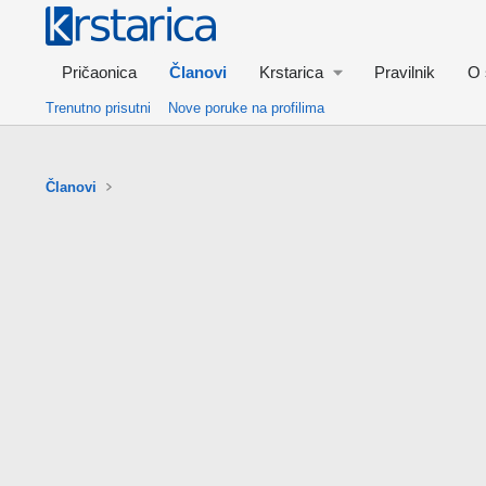
Pričaonica
Članovi
Krstarica
Pravilnik
O 
Trenutno prisutni
Nove poruke na profilima
Članovi