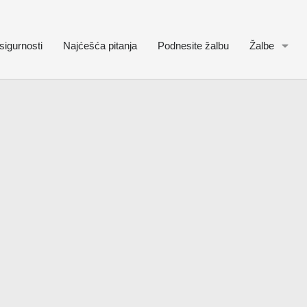
sigurnosti
Najćešća pitanja
Podnesite žalbu
Žalbe