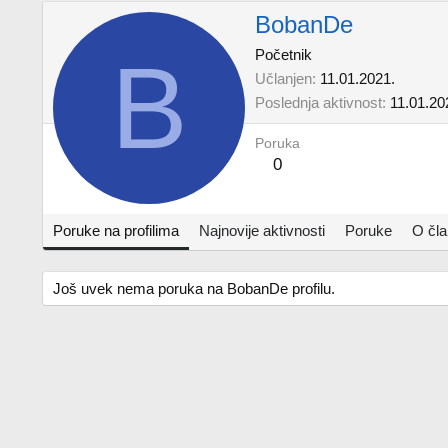
BobanDe
B
Početnik
Učlanjen
11.01.2021.
Poslednja aktivnost
11.01.20
Poruka
0
Poruke na profilima
Najnovije aktivnosti
Poruke
O čl
Još uvek nema poruka na BobanDe profilu.