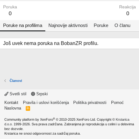
Poruka
Reakcija
0
0
Poruke na profilima
Najnovije aktivnosti
Poruke
O članu
Još uvek nema poruka na BobanZR profilu.
Članovi
Svetli stil
Srpski
Kontakt
Pravila i uslovi korišćenja
Politika privatnosti
Pomoć
Naslovna
R
S
S
®
Community platform by XenForo
© 2010-2025 XenForo Ltd.
Copyright ©
Krstarica
d.o.o.
1999-2026. Sva prava zadržana. Zabranjena je reprodukcija u celini i u delovima
bez dozvole.
Krstarica ne snosi odgovornost za sadržaj poruka.