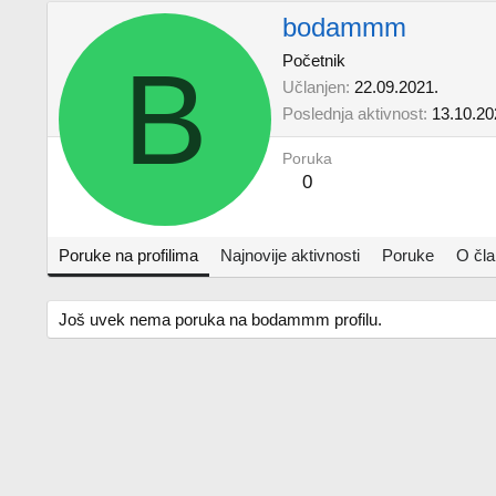
bodammm
B
Početnik
Učlanjen
22.09.2021.
Poslednja aktivnost
13.10.20
Poruka
0
Poruke na profilima
Najnovije aktivnosti
Poruke
O čl
Još uvek nema poruka na bodammm profilu.