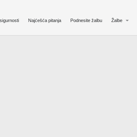
sigurnosti
Najćešća pitanja
Podnesite žalbu
Žalbe