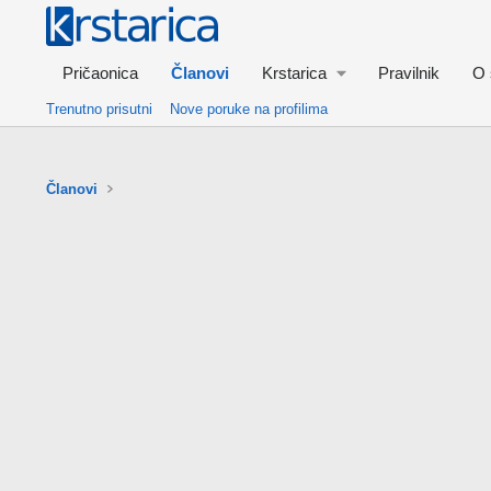
Pričaonica
Članovi
Krstarica
Pravilnik
O 
Trenutno prisutni
Nove poruke na profilima
Članovi