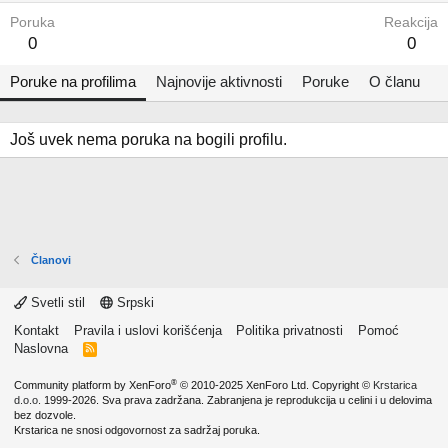
Poruka
Reakcija
0
0
Poruke na profilima
Najnovije aktivnosti
Poruke
O članu
Još uvek nema poruka na bogili profilu.
Članovi
Svetli stil
Srpski
Kontakt
Pravila i uslovi korišćenja
Politika privatnosti
Pomoć
Naslovna
R
S
S
®
Community platform by XenForo
© 2010-2025 XenForo Ltd.
Copyright ©
Krstarica
d.o.o.
1999-2026. Sva prava zadržana. Zabranjena je reprodukcija u celini i u delovima
bez dozvole.
Krstarica ne snosi odgovornost za sadržaj poruka.