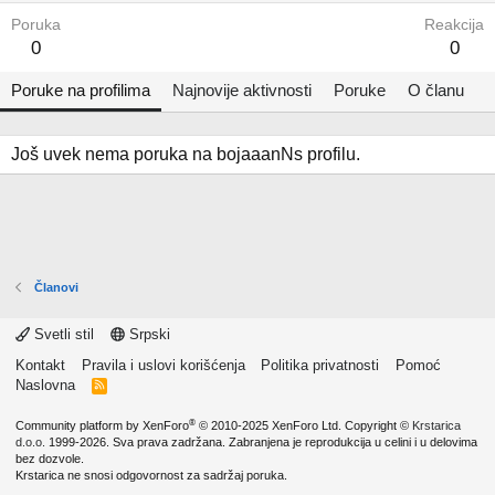
Poruka
Reakcija
0
0
Poruke na profilima
Najnovije aktivnosti
Poruke
O članu
Još uvek nema poruka na bojaaanNs profilu.
Članovi
Svetli stil
Srpski
Kontakt
Pravila i uslovi korišćenja
Politika privatnosti
Pomoć
Naslovna
R
S
S
®
Community platform by XenForo
© 2010-2025 XenForo Ltd.
Copyright ©
Krstarica
d.o.o.
1999-2026. Sva prava zadržana. Zabranjena je reprodukcija u celini i u delovima
bez dozvole.
Krstarica ne snosi odgovornost za sadržaj poruka.