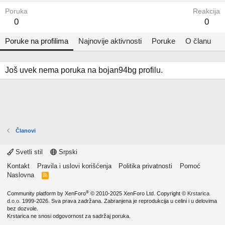
Poruka
Reakcija
0
0
Poruke na profilima
Najnovije aktivnosti
Poruke
O članu
Još uvek nema poruka na bojan94bg profilu.
Članovi
Svetli stil
Srpski
Kontakt
Pravila i uslovi korišćenja
Politika privatnosti
Pomoć
Naslovna
R
S
S
®
Community platform by XenForo
© 2010-2025 XenForo Ltd.
Copyright ©
Krstarica
d.o.o.
1999-2026. Sva prava zadržana. Zabranjena je reprodukcija u celini i u delovima
bez dozvole.
Krstarica ne snosi odgovornost za sadržaj poruka.