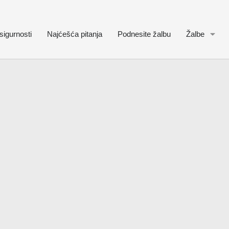
sigurnosti
Najćešća pitanja
Podnesite žalbu
Žalbe