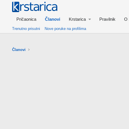
Pričaonica
Članovi
Krstarica
Pravilnik
O 
Trenutno prisutni
Nove poruke na profilima
Članovi