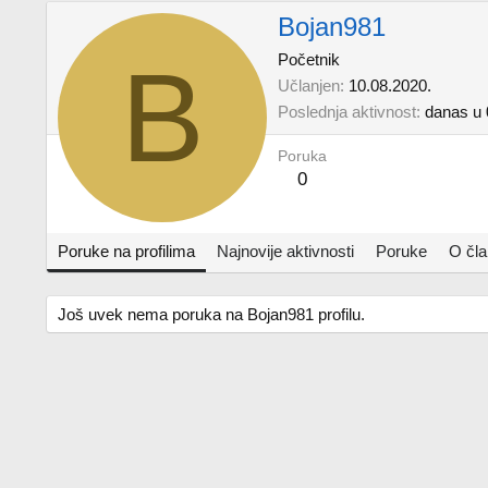
Bojan981
B
Početnik
Učlanjen
10.08.2020.
Poslednja aktivnost
danas u 
Poruka
0
Poruke na profilima
Najnovije aktivnosti
Poruke
O čl
Još uvek nema poruka na Bojan981 profilu.