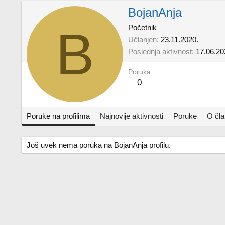
BojanAnja
B
Početnik
Učlanjen
23.11.2020.
Poslednja aktivnost
17.06.20
Poruka
0
Poruke na profilima
Najnovije aktivnosti
Poruke
O čl
Još uvek nema poruka na BojanAnja profilu.