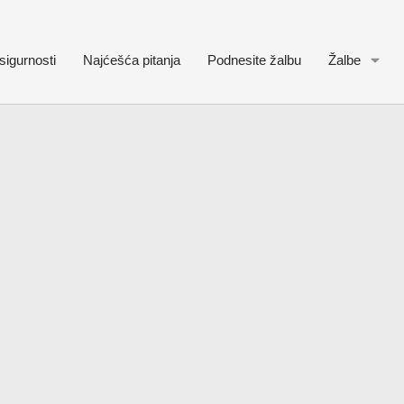
sigurnosti
Najćešća pitanja
Podnesite žalbu
Žalbe