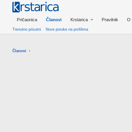
Pričaonica
Članovi
Krstarica
Pravilnik
O 
Trenutno prisutni
Nove poruke na profilima
Članovi