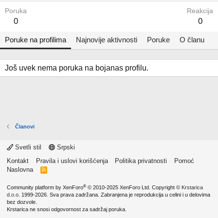
Poruka
Reakcija
0
0
Poruke na profilima
Najnovije aktivnosti
Poruke
O članu
Još uvek nema poruka na bojanas profilu.
Članovi
Svetli stil
Srpski
Kontakt
Pravila i uslovi korišćenja
Politika privatnosti
Pomoć
Naslovna
R
S
S
®
Community platform by XenForo
© 2010-2025 XenForo Ltd.
Copyright ©
Krstarica
d.o.o.
1999-2026. Sva prava zadržana. Zabranjena je reprodukcija u celini i u delovima
bez dozvole.
Krstarica ne snosi odgovornost za sadržaj poruka.