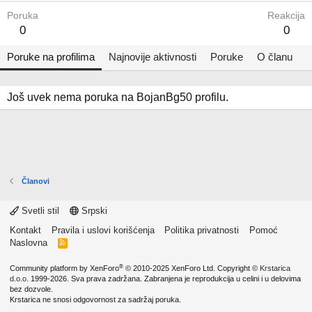
Poruka
Reakcija
0
0
Poruke na profilima
Najnovije aktivnosti
Poruke
O članu
Još uvek nema poruka na BojanBg50 profilu.
Članovi
Svetli stil
Srpski
Kontakt
Pravila i uslovi korišćenja
Politika privatnosti
Pomoć
Naslovna
R
S
S
®
Community platform by XenForo
© 2010-2025 XenForo Ltd.
Copyright ©
Krstarica
d.o.o.
1999-2026. Sva prava zadržana. Zabranjena je reprodukcija u celini i u delovima
bez dozvole.
Krstarica ne snosi odgovornost za sadržaj poruka.