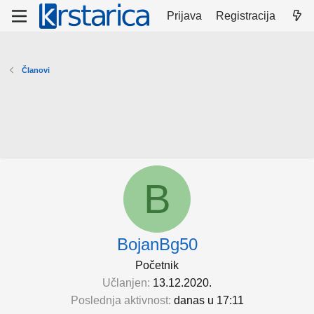
Prijava
Registracija
Članovi
B
BojanBg50
Početnik
Učlanjen
13.12.2020.
Poslednja aktivnost
danas u 17:11