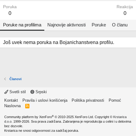
Poruka
Reakcija
0
0
Poruke na profilima
Najnovije aktivnosti
Poruke
O članu
Još uvek nema poruka na Bojanichanstvena profilu.
Članovi
Svetli stil
Srpski
Kontakt
Pravila i uslovi korišćenja
Politika privatnosti
Pomoć
Naslovna
R
S
S
®
Community platform by XenForo
© 2010-2025 XenForo Ltd.
Copyright ©
Krstarica
d.o.o.
1999-2026. Sva prava zadržana. Zabranjena je reprodukcija u celini i u delovima
bez dozvole.
Krstarica ne snosi odgovornost za sadržaj poruka.