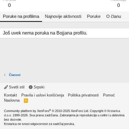
0
0
Poruke na profilima
Najnovije aktivnosti
Poruke
O članu
Još uvek nema poruka na Bojjana profilu.
Članovi
Svetli stil
Srpski
Kontakt
Pravila i uslovi korišćenja
Politika privatnosti
Pomoć
Naslovna
R
S
S
®
Community platform by XenForo
© 2010-2025 XenForo Ltd.
Copyright ©
Krstarica
d.o.o.
1999-2026. Sva prava zadržana. Zabranjena je reprodukcija u celini i u delovima
bez dozvole.
Krstarica ne snosi odgovornost za sadržaj poruka.