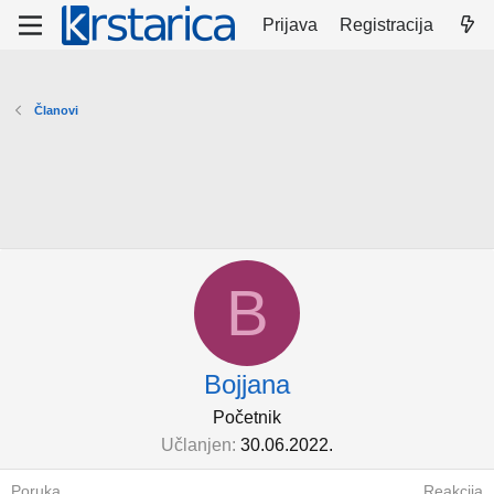
Prijava
Registracija
Članovi
B
Bojjana
Početnik
Učlanjen
30.06.2022.
Poruka
Reakcija