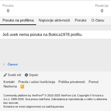
Poruka
Reakcija
0
0
Poruke na profilima
Najnovije aktivnosti
Poruke
O članu
Još uvek nema poruka na Bokica1978 profilu.
Članovi
Svetli stil
Srpski
Kontakt
Pravila i uslovi korišćenja
Politika privatnosti
Pomoć
Naslovna
R
S
S
®
Community platform by XenForo
© 2010-2025 XenForo Ltd.
Copyright ©
Krstarica
d.o.o.
1999-2026. Sva prava zadržana. Zabranjena je reprodukcija u celini i u delovima
bez dozvole.
Krstarica ne snosi odgovornost za sadržaj poruka.