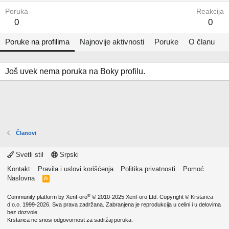
Poruka
Reakcija
0
0
Poruke na profilima
Najnovije aktivnosti
Poruke
O članu
Još uvek nema poruka na Boky profilu.
Članovi
Svetli stil
Srpski
Kontakt
Pravila i uslovi korišćenja
Politika privatnosti
Pomoć
Naslovna
R
S
S
®
Community platform by XenForo
© 2010-2025 XenForo Ltd.
Copyright ©
Krstarica
d.o.o.
1999-2026. Sva prava zadržana. Zabranjena je reprodukcija u celini i u delovima
bez dozvole.
Krstarica ne snosi odgovornost za sadržaj poruka.