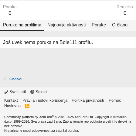
Poruka
Reakcija
0
0
Poruke na profilima
Najnovije aktivnosti
Poruke
O članu
Još uvek nema poruka na Bole111 profilu.
Članovi
Svetli stil
Srpski
Kontakt
Pravila i uslovi korišćenja
Politika privatnosti
Pomoć
Naslovna
R
S
S
®
Community platform by XenForo
© 2010-2025 XenForo Ltd.
Copyright ©
Krstarica
d.o.o.
1999-2026. Sva prava zadržana. Zabranjena je reprodukcija u celini i u delovima
bez dozvole.
Krstarica ne snosi odgovornost za sadržaj poruka.