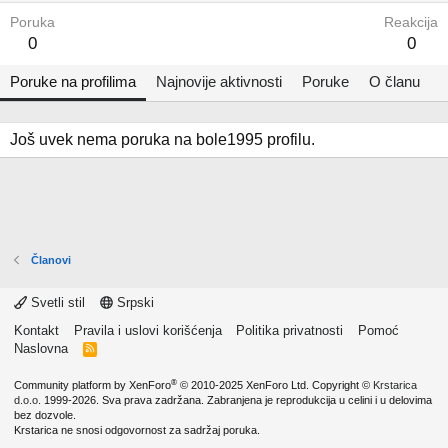
Poruka
Reakcija
0
0
Poruke na profilima
Najnovije aktivnosti
Poruke
O članu
Još uvek nema poruka na bole1995 profilu.
Članovi
Svetli stil
Srpski
Kontakt
Pravila i uslovi korišćenja
Politika privatnosti
Pomoć
Naslovna
R
S
S
®
Community platform by XenForo
© 2010-2025 XenForo Ltd.
Copyright ©
Krstarica
d.o.o.
1999-2026. Sva prava zadržana. Zabranjena je reprodukcija u celini i u delovima
bez dozvole.
Krstarica ne snosi odgovornost za sadržaj poruka.