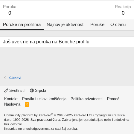
Poruka
Reakcija
0
0
Poruke na profilima
Najnovije aktivnosti
Poruke
O članu
Još uvek nema poruka na Bonche profilu.
Članovi
Svetli stil
Srpski
Kontakt
Pravila i uslovi korišćenja
Politika privatnosti
Pomoć
Naslovna
R
S
S
®
Community platform by XenForo
© 2010-2025 XenForo Ltd.
Copyright ©
Krstarica
d.o.o.
1999-2026. Sva prava zadržana. Zabranjena je reprodukcija u celini i u delovima
bez dozvole.
Krstarica ne snosi odgovornost za sadržaj poruka.