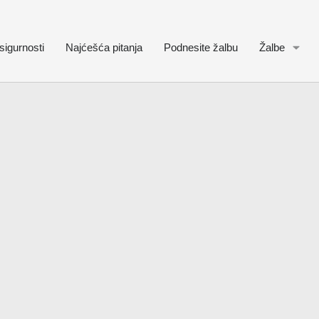
sigurnosti
Najćešća pitanja
Podnesite žalbu
Žalbe