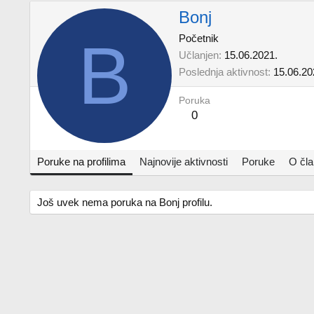
Bonj
B
Početnik
Učlanjen
15.06.2021.
Poslednja aktivnost
15.06.20
Poruka
0
Poruke na profilima
Najnovije aktivnosti
Poruke
O čl
Još uvek nema poruka na Bonj profilu.