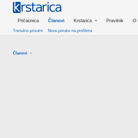
Pričaonica
Članovi
Krstarica
Pravilnik
O 
Trenutno prisutni
Nove poruke na profilima
Članovi