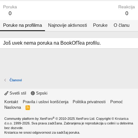
Poruka
Reakcija
0
0
Poruke na profilima
Najnovije aktivnosti
Poruke
O članu
Još uvek nema poruka na BookOfTea profilu.
Članovi
Svetli stil
Srpski
Kontakt
Pravila i uslovi korišćenja
Politika privatnosti
Pomoć
Naslovna
R
S
S
®
Community platform by XenForo
© 2010-2025 XenForo Ltd.
Copyright ©
Krstarica
d.o.o.
1999-2026. Sva prava zadržana. Zabranjena je reprodukcija u celini i u delovima
bez dozvole.
Krstarica ne snosi odgovornost za sadržaj poruka.