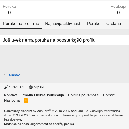
Poruka
Reakcija
0
0
Poruke na profilima
Najnovije aktivnosti
Poruke
O članu
Još uvek nema poruka na boosterkg90 profilu.
Članovi
Svetli stil
Srpski
Kontakt
Pravila i uslovi korišćenja
Politika privatnosti
Pomoć
Naslovna
R
S
S
®
Community platform by XenForo
© 2010-2025 XenForo Ltd.
Copyright ©
Krstarica
d.o.o.
1999-2026. Sva prava zadržana. Zabranjena je reprodukcija u celini i u delovima
bez dozvole.
Krstarica ne snosi odgovornost za sadržaj poruka.