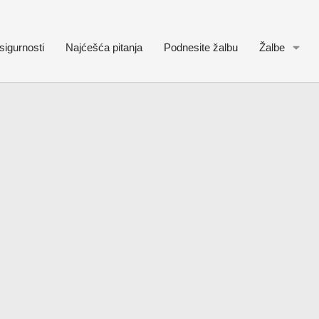
sigurnosti
Najćešća pitanja
Podnesite žalbu
Žalbe