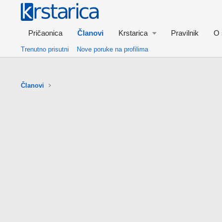
Pričaonica
Članovi
Krstarica
Pravilnik
O 
Trenutno prisutni
Nove poruke na profilima
Članovi