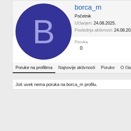
borca_m
B
Početnik
Učlanjen
24.08.2025.
Poslednja aktivnost
24.08.20
Poruka
0
Poruke na profilima
Najnovije aktivnosti
Poruke
O čl
Još uvek nema poruka na borca_m profilu.