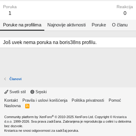
Poruka
Reakcija
1
0
Poruke na profilima
Najnovije aktivnosti
Poruke
O članu
Još uvek nema poruka na boris38ns profilu.
Članovi
Svetli stil
Srpski
Kontakt
Pravila i uslovi korišćenja
Politika privatnosti
Pomoć
Naslovna
R
S
S
®
Community platform by XenForo
© 2010-2025 XenForo Ltd.
Copyright ©
Krstarica
d.o.o.
1999-2026. Sva prava zadržana. Zabranjena je reprodukcija u celini i u delovima
bez dozvole.
Krstarica ne snosi odgovornost za sadržaj poruka.