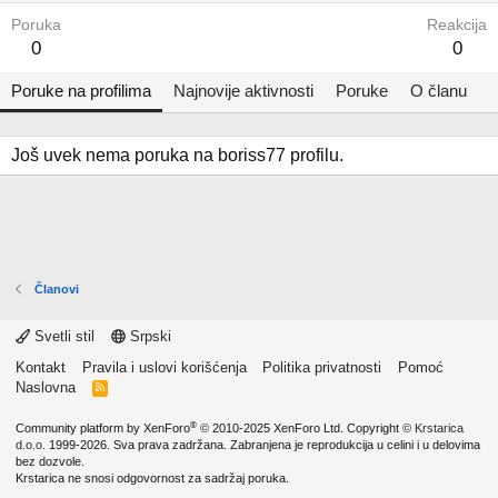
Poruka
Reakcija
0
0
Poruke na profilima
Najnovije aktivnosti
Poruke
O članu
Još uvek nema poruka na boriss77 profilu.
Članovi
Svetli stil
Srpski
Kontakt
Pravila i uslovi korišćenja
Politika privatnosti
Pomoć
Naslovna
R
S
S
®
Community platform by XenForo
© 2010-2025 XenForo Ltd.
Copyright ©
Krstarica
d.o.o.
1999-2026. Sva prava zadržana. Zabranjena je reprodukcija u celini i u delovima
bez dozvole.
Krstarica ne snosi odgovornost za sadržaj poruka.