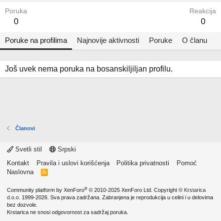
Poruka
Reakcija
0
0
Poruke na profilima
Najnovije aktivnosti
Poruke
O članu
Još uvek nema poruka na bosanskiljiljan profilu.
Članovi
Svetli stil
Srpski
Kontakt
Pravila i uslovi korišćenja
Politika privatnosti
Pomoć
Naslovna
R
S
S
®
Community platform by XenForo
© 2010-2025 XenForo Ltd.
Copyright ©
Krstarica
d.o.o.
1999-2026. Sva prava zadržana. Zabranjena je reprodukcija u celini i u delovima
bez dozvole.
Krstarica ne snosi odgovornost za sadržaj poruka.