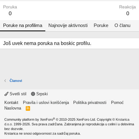
Poruka
Reakcija
0
0
Poruke na profilima
Najnovije aktivnosti
Poruke
O članu
Još uvek nema poruka na boskic profilu.
Članovi
Svetli stil
Srpski
Kontakt
Pravila i uslovi korišćenja
Politika privatnosti
Pomoć
Naslovna
R
S
S
®
Community platform by XenForo
© 2010-2025 XenForo Ltd.
Copyright ©
Krstarica
d.o.o.
1999-2026. Sva prava zadržana. Zabranjena je reprodukcija u celini i u delovima
bez dozvole.
Krstarica ne snosi odgovornost za sadržaj poruka.