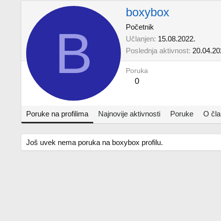
boxybox
B
Početnik
Učlanjen
15.08.2022.
Poslednja aktivnost
20.04.20
Poruka
0
Poruke na profilima
Najnovije aktivnosti
Poruke
O čl
Još uvek nema poruka na boxybox profilu.