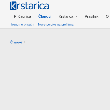
Pričaonica
Članovi
Krstarica
Pravilnik
O 
Trenutno prisutni
Nove poruke na profilima
Članovi