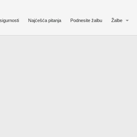
sigurnosti
Najćešća pitanja
Podnesite žalbu
Žalbe