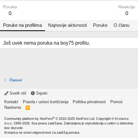
Poruka
Reakcija
0
0
Poruke na profilima
Najnovije aktivnosti
Poruke
O članu
Još uvek nema poruka na boy75 profilu.
Članovi
Svetli stil
Srpski
Kontakt
Pravila i uslovi korišćenja
Politika privatnosti
Pomoć
Naslovna
R
S
S
®
Community platform by XenForo
© 2010-2025 XenForo Ltd.
Copyright ©
Krstarica
d.o.o.
1999-2026. Sva prava zadržana. Zabranjena je reprodukcija u celini i u delovima
bez dozvole.
Krstarica ne snosi odgovornost za sadržaj poruka.