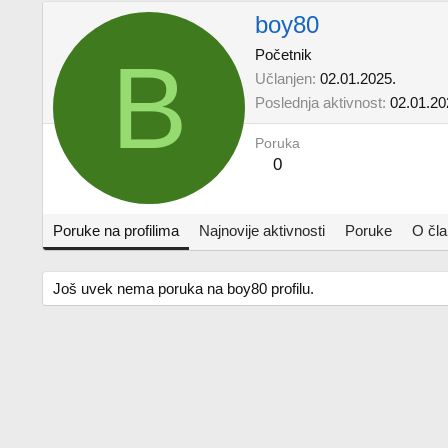
boy80
B
Početnik
Učlanjen
02.01.2025.
Poslednja aktivnost
02.01.20
Poruka
0
Poruke na profilima
Najnovije aktivnosti
Poruke
O čl
Još uvek nema poruka na boy80 profilu.