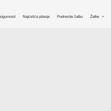
sigurnosti
Najćešća pitanja
Podnesite žalbu
Žalbe