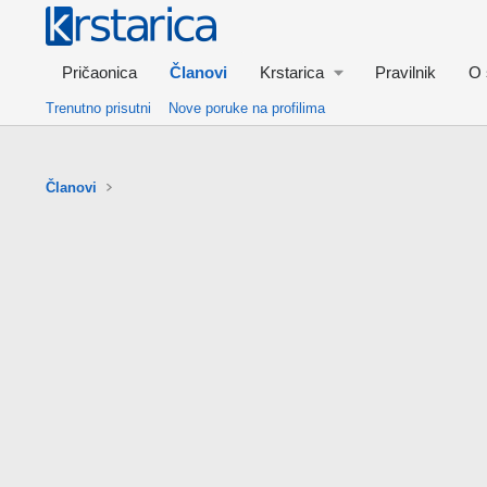
Pričaonica
Članovi
Krstarica
Pravilnik
O 
Trenutno prisutni
Nove poruke na profilima
Članovi