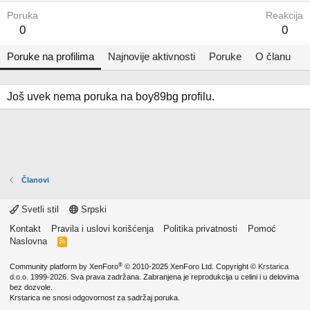
Poruka
Reakcija
0
0
Poruke na profilima
Najnovije aktivnosti
Poruke
O članu
Još uvek nema poruka na boy89bg profilu.
Članovi
Svetli stil
Srpski
Kontakt
Pravila i uslovi korišćenja
Politika privatnosti
Pomoć
Naslovna
R
S
S
®
Community platform by XenForo
© 2010-2025 XenForo Ltd.
Copyright ©
Krstarica
d.o.o.
1999-2026. Sva prava zadržana. Zabranjena je reprodukcija u celini i u delovima
bez dozvole.
Krstarica ne snosi odgovornost za sadržaj poruka.