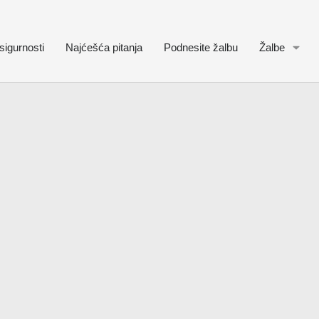
sigurnosti
Najćešća pitanja
Podnesite žalbu
Žalbe