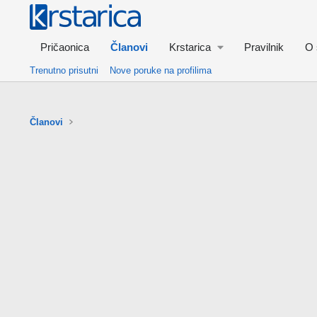
Pričaonica
Članovi
Krstarica
Pravilnik
O 
Trenutno prisutni
Nove poruke na profilima
Članovi