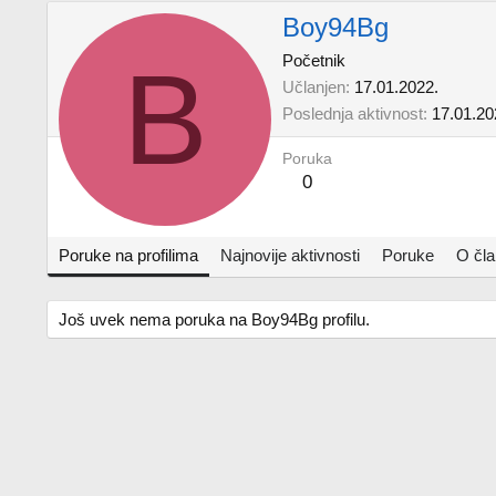
Boy94Bg
B
Početnik
Učlanjen
17.01.2022.
Poslednja aktivnost
17.01.20
Poruka
0
Poruke na profilima
Najnovije aktivnosti
Poruke
O čl
Još uvek nema poruka na Boy94Bg profilu.