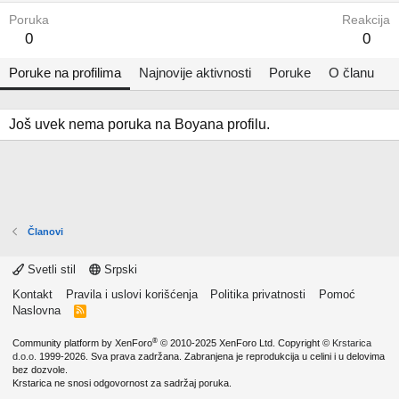
Poruka
Reakcija
0
0
Poruke na profilima
Najnovije aktivnosti
Poruke
O članu
Još uvek nema poruka na Boyana profilu.
Članovi
Svetli stil
Srpski
Kontakt
Pravila i uslovi korišćenja
Politika privatnosti
Pomoć
Naslovna
R
S
S
®
Community platform by XenForo
© 2010-2025 XenForo Ltd.
Copyright ©
Krstarica
d.o.o.
1999-2026. Sva prava zadržana. Zabranjena je reprodukcija u celini i u delovima
bez dozvole.
Krstarica ne snosi odgovornost za sadržaj poruka.