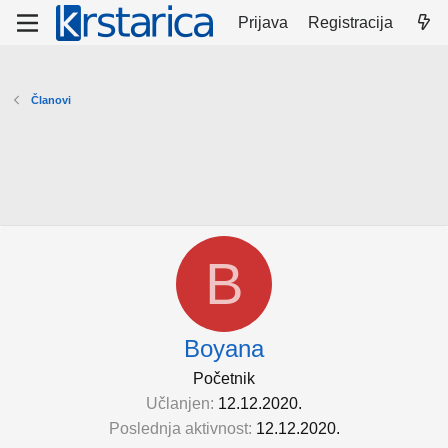
Prijava
Registracija
Članovi
B
Boyana
Početnik
Učlanjen
12.12.2020.
Poslednja aktivnost
12.12.2020.