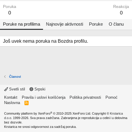
Poruka
Reakcija
0
0
Poruke na profilima
Najnovije aktivnosti
Poruke
O članu
Još uvek nema poruka na Bozdra profilu.
Članovi
Svetli stil
Srpski
Kontakt
Pravila i uslovi korišćenja
Politika privatnosti
Pomoć
Naslovna
R
S
S
®
Community platform by XenForo
© 2010-2025 XenForo Ltd.
Copyright ©
Krstarica
d.o.o.
1999-2026. Sva prava zadržana. Zabranjena je reprodukcija u celini i u delovima
bez dozvole.
Krstarica ne snosi odgovornost za sadržaj poruka.