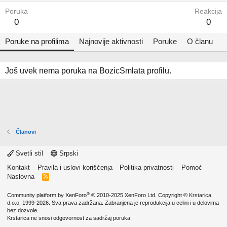
Poruka
Reakcija
0
0
Poruke na profilima
Najnovije aktivnosti
Poruke
O članu
Još uvek nema poruka na BozicSmlata profilu.
Članovi
Svetli stil
Srpski
Kontakt
Pravila i uslovi korišćenja
Politika privatnosti
Pomoć
Naslovna
R
S
S
®
Community platform by XenForo
© 2010-2025 XenForo Ltd.
Copyright ©
Krstarica
d.o.o.
1999-2026. Sva prava zadržana. Zabranjena je reprodukcija u celini i u delovima
bez dozvole.
Krstarica ne snosi odgovornost za sadržaj poruka.