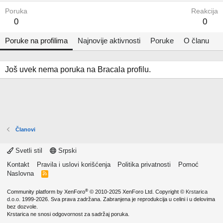
Poruka
Reakcija
0
0
Poruke na profilima
Najnovije aktivnosti
Poruke
O članu
Još uvek nema poruka na Bracala profilu.
Članovi
Svetli stil
Srpski
Kontakt
Pravila i uslovi korišćenja
Politika privatnosti
Pomoć
Naslovna
R
S
S
®
Community platform by XenForo
© 2010-2025 XenForo Ltd.
Copyright ©
Krstarica
d.o.o.
1999-2026. Sva prava zadržana. Zabranjena je reprodukcija u celini i u delovima
bez dozvole.
Krstarica ne snosi odgovornost za sadržaj poruka.