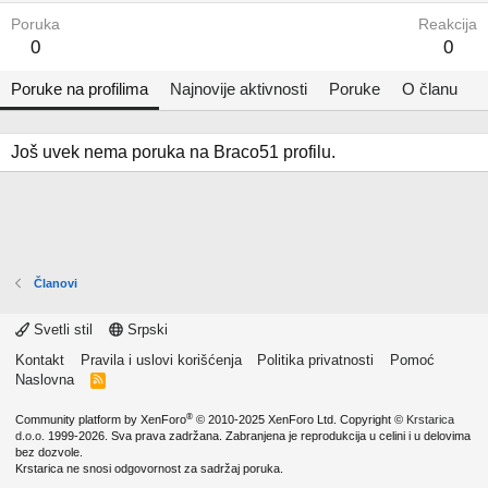
Poruka
Reakcija
0
0
Poruke na profilima
Najnovije aktivnosti
Poruke
O članu
Još uvek nema poruka na Braco51 profilu.
Članovi
Svetli stil
Srpski
Kontakt
Pravila i uslovi korišćenja
Politika privatnosti
Pomoć
Naslovna
R
S
S
®
Community platform by XenForo
© 2010-2025 XenForo Ltd.
Copyright ©
Krstarica
d.o.o.
1999-2026. Sva prava zadržana. Zabranjena je reprodukcija u celini i u delovima
bez dozvole.
Krstarica ne snosi odgovornost za sadržaj poruka.