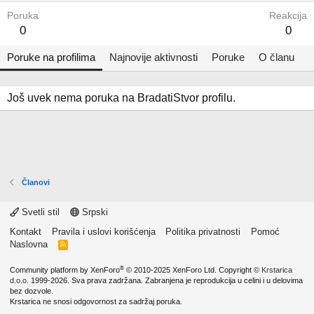
Poruka
Reakcija
0
0
Poruke na profilima
Najnovije aktivnosti
Poruke
O članu
Još uvek nema poruka na BradatiStvor profilu.
Članovi
Svetli stil
Srpski
Kontakt
Pravila i uslovi korišćenja
Politika privatnosti
Pomoć
Naslovna
R
S
S
®
Community platform by XenForo
© 2010-2025 XenForo Ltd.
Copyright ©
Krstarica
d.o.o.
1999-2026. Sva prava zadržana. Zabranjena je reprodukcija u celini i u delovima
bez dozvole.
Krstarica ne snosi odgovornost za sadržaj poruka.