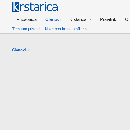
Pričaonica
Članovi
Krstarica
Pravilnik
O 
Trenutno prisutni
Nove poruke na profilima
Članovi