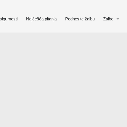
sigurnosti
Najćešća pitanja
Podnesite žalbu
Žalbe