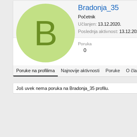
Bradonja_35
B
Početnik
Učlanjen
13.12.2020.
Poslednja aktivnost
13.12.20
Poruka
0
Poruke na profilima
Najnovije aktivnosti
Poruke
O čl
Još uvek nema poruka na Bradonja_35 profilu.