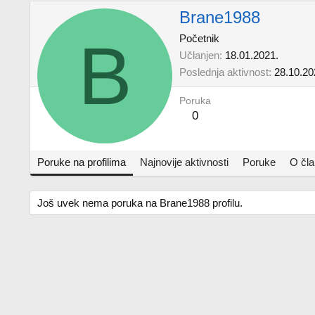
Brane1988
B
Početnik
Učlanjen
18.01.2021.
Poslednja aktivnost
28.10.20
Poruka
0
Poruke na profilima
Najnovije aktivnosti
Poruke
O čl
Još uvek nema poruka na Brane1988 profilu.