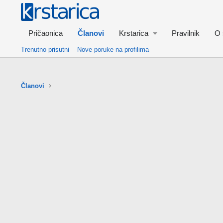
Pričaonica
Članovi
Krstarica
Pravilnik
O 
Trenutno prisutni
Nove poruke na profilima
Članovi