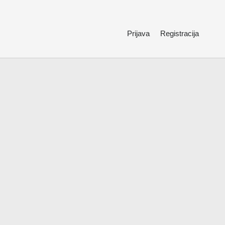
Prijava
Registracija