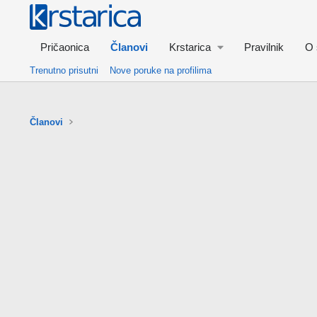
Pričaonica
Članovi
Krstarica
Pravilnik
O 
Trenutno prisutni
Nove poruke na profilima
Članovi