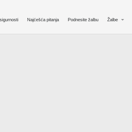
sigurnosti
Najćešća pitanja
Podnesite žalbu
Žalbe