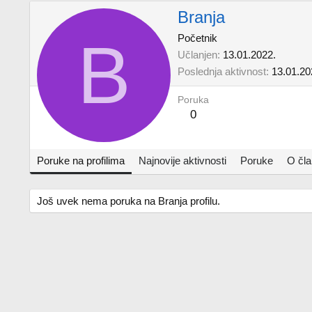
Branja
B
Početnik
Učlanjen
13.01.2022.
Poslednja aktivnost
13.01.20
Poruka
0
Poruke na profilima
Najnovije aktivnosti
Poruke
O čl
Još uvek nema poruka na Branja profilu.