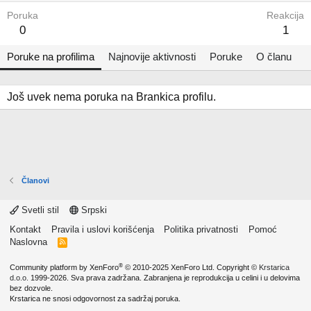
Poruka
Reakcija
0
1
Poruke na profilima
Najnovije aktivnosti
Poruke
O članu
Još uvek nema poruka na Brankica profilu.
Članovi
Svetli stil
Srpski
Kontakt
Pravila i uslovi korišćenja
Politika privatnosti
Pomoć
Naslovna
R
S
S
®
Community platform by XenForo
© 2010-2025 XenForo Ltd.
Copyright ©
Krstarica
d.o.o.
1999-2026. Sva prava zadržana. Zabranjena je reprodukcija u celini i u delovima
bez dozvole.
Krstarica ne snosi odgovornost za sadržaj poruka.