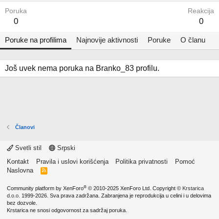
Poruka
Reakcija
0
0
Poruke na profilima
Najnovije aktivnosti
Poruke
O članu
Još uvek nema poruka na Branko_83 profilu.
Članovi
Svetli stil
Srpski
Kontakt
Pravila i uslovi korišćenja
Politika privatnosti
Pomoć
Naslovna
R
S
S
®
Community platform by XenForo
© 2010-2025 XenForo Ltd.
Copyright ©
Krstarica
d.o.o.
1999-2026. Sva prava zadržana. Zabranjena je reprodukcija u celini i u delovima
bez dozvole.
Krstarica ne snosi odgovornost za sadržaj poruka.