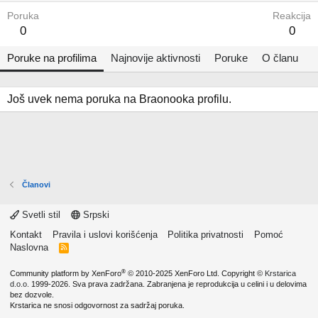
Poruka
Reakcija
0
0
Poruke na profilima
Najnovije aktivnosti
Poruke
O članu
Još uvek nema poruka na Braonooka profilu.
Članovi
Svetli stil
Srpski
Kontakt
Pravila i uslovi korišćenja
Politika privatnosti
Pomoć
Naslovna
R
S
S
®
Community platform by XenForo
© 2010-2025 XenForo Ltd.
Copyright ©
Krstarica
d.o.o.
1999-2026. Sva prava zadržana. Zabranjena je reprodukcija u celini i u delovima
bez dozvole.
Krstarica ne snosi odgovornost za sadržaj poruka.