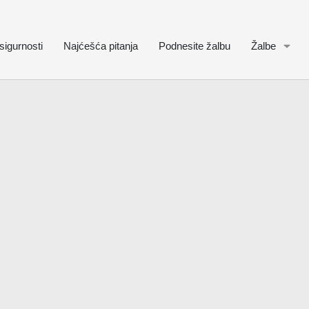
sigurnosti
Najćešća pitanja
Podnesite žalbu
Žalbe