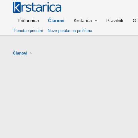
Pričaonica
Članovi
Krstarica
Pravilnik
O 
Trenutno prisutni
Nove poruke na profilima
Članovi