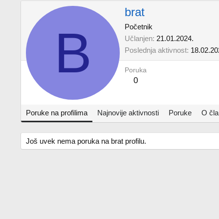
brat
B
Početnik
Učlanjen
21.01.2024.
Poslednja aktivnost
18.02.20
Poruka
0
Poruke na profilima
Najnovije aktivnosti
Poruke
O čl
Još uvek nema poruka na brat profilu.