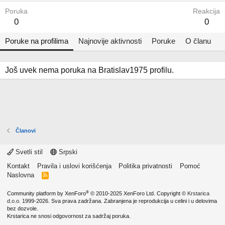
Poruka
Reakcija
0
0
Poruke na profilima
Najnovije aktivnosti
Poruke
O članu
Još uvek nema poruka na Bratislav1975 profilu.
Članovi
Svetli stil
Srpski
Kontakt
Pravila i uslovi korišćenja
Politika privatnosti
Pomoć
Naslovna
R
S
S
®
Community platform by XenForo
© 2010-2025 XenForo Ltd.
Copyright ©
Krstarica
d.o.o.
1999-2026. Sva prava zadržana. Zabranjena je reprodukcija u celini i u delovima
bez dozvole.
Krstarica ne snosi odgovornost za sadržaj poruka.