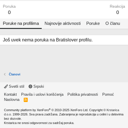
Poruka
Reakcija
0
0
Poruke na profilima
Najnovije aktivnosti
Poruke
O članu
Još uvek nema poruka na Bratislover profilu.
Članovi
Svetli stil
Srpski
Kontakt
Pravila i uslovi korišćenja
Politika privatnosti
Pomoć
Naslovna
R
S
S
®
Community platform by XenForo
© 2010-2025 XenForo Ltd.
Copyright ©
Krstarica
d.o.o.
1999-2026. Sva prava zadržana. Zabranjena je reprodukcija u celini i u delovima
bez dozvole.
Krstarica ne snosi odgovornost za sadržaj poruka.