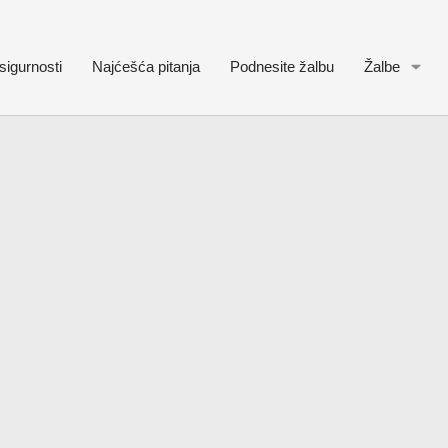
sigurnosti
Najćešća pitanja
Podnesite žalbu
Žalbe