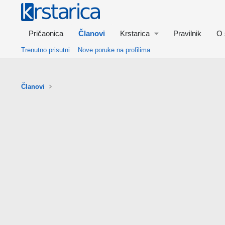
Pričaonica
Članovi
Krstarica
Pravilnik
O 
Trenutno prisutni
Nove poruke na profilima
Članovi