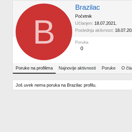
Brazilac
B
Početnik
Učlanjen
18.07.2021.
Poslednja aktivnost
18.07.20
Poruka
0
Poruke na profilima
Najnovije aktivnosti
Poruke
O čl
Još uvek nema poruka na Brazilac profilu.