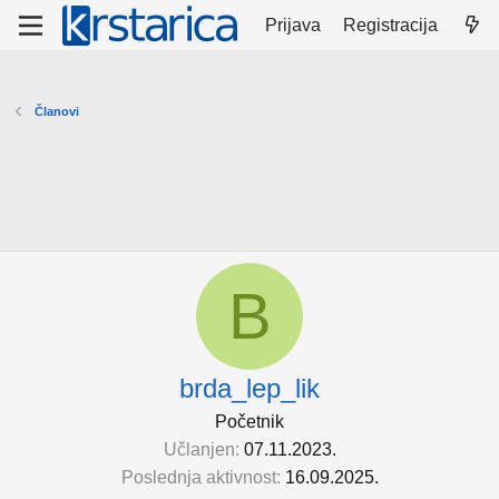
Prijava
Registracija
Članovi
B
brda_lep_lik
Početnik
Učlanjen
07.11.2023.
Poslednja aktivnost
16.09.2025.