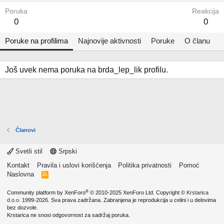
Poruka
Reakcija
0
0
Poruke na profilima
Najnovije aktivnosti
Poruke
O članu
Još uvek nema poruka na brda_lep_lik profilu.
Članovi
Svetli stil
Srpski
Kontakt
Pravila i uslovi korišćenja
Politika privatnosti
Pomoć
Naslovna
R
S
S
®
Community platform by XenForo
© 2010-2025 XenForo Ltd.
Copyright ©
Krstarica
d.o.o.
1999-2026. Sva prava zadržana. Zabranjena je reprodukcija u celini i u delovima
bez dozvole.
Krstarica ne snosi odgovornost za sadržaj poruka.