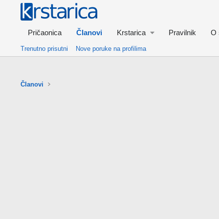
Pričaonica
Članovi
Krstarica
Pravilnik
O 
Trenutno prisutni
Nove poruke na profilima
Članovi