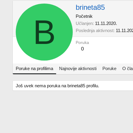
brineta85
B
Početnik
Učlanjen
11.11.2020.
Poslednja aktivnost
11.11.20
Poruka
0
Poruke na profilima
Najnovije aktivnosti
Poruke
O čl
Još uvek nema poruka na brineta85 profilu.