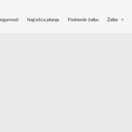
sigurnosti
Najćešća pitanja
Podnesite žalbu
Žalbe